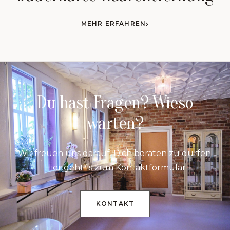
MEHR ERFAHREN
Du hast Fragen? Wieso
warten?
Wir freuen uns darauf, Dich beraten zu dürfen.
Hier geht´s zum Kontaktformular
KONTAKT